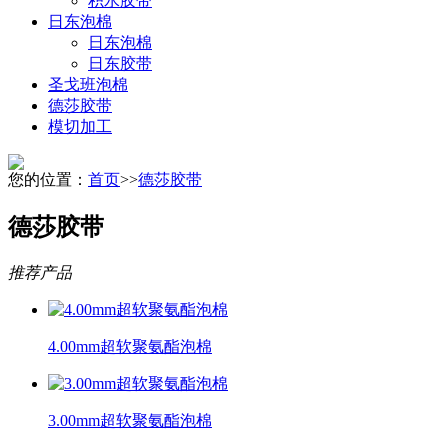
积水胶带
日东泡棉
日东泡棉
日东胶带
圣戈班泡棉
德莎胶带
模切加工
您的位置：
首页
>>
德莎胶带
德莎胶带
推荐产品
4.00mm超软聚氨酯泡棉
3.00mm超软聚氨酯泡棉