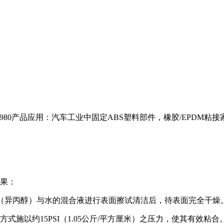
4980产品应用：汽车工业中固定ABS塑料部件，橡胶/EPDM
效果：
PA（异丙醇）与水的混合液进行表面擦试清洁后，待表面完全干燥
施以约15PSI（1.05公斤/平方厘米）之压力，使其有效粘合