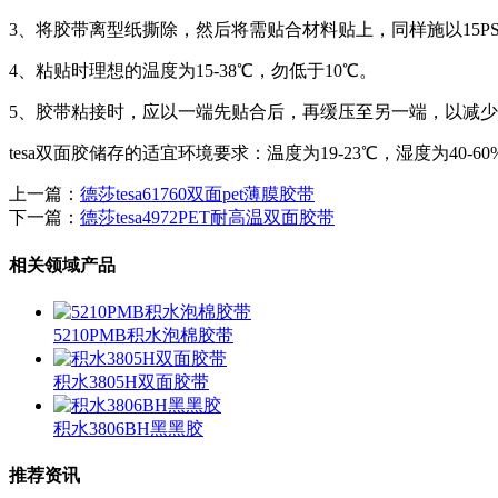
3、将胶带离型纸撕除，然后将需贴合材料贴上，同样施以15
4、粘贴时理想的温度为15-38℃，勿低于10℃。
5、胶带粘接时，应以一端先贴合后，再缓压至另一端，以减
tesa双面胶储存的适宜环境要求：温度为19-23℃，湿度为40-60
上一篇：
德莎tesa61760双面pet薄膜胶带
下一篇：
德莎tesa4972PET耐高温双面胶带
相关领域产品
5210PMB积水泡棉胶带
积水3805H双面胶带
积水3806BH黑黑胶
推荐资讯