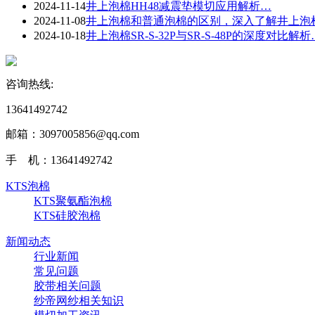
2024-11-14
井上泡棉HH48减震垫模切应用解析…
2024-11-08
井上泡棉和普通泡棉的区别，深入了解井上泡
2024-10-18
井上泡棉SR-S-32P与SR-S-48P的深度对比解析
咨询热线:
13641492742
邮箱：3097005856@qq.com‬
手 机：13641492742
KTS泡棉
KTS聚氨酯泡棉
KTS硅胶泡棉
新闻动态
行业新闻
常见问题
胶带相关问题
纱帝网纱相关知识