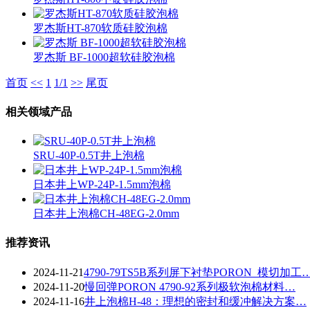
罗杰斯HT-870软质硅胶泡棉
罗杰斯 BF-1000超软硅胶泡棉
首页
<<
1
1/1
>>
尾页
相关领域产品
SRU-40P-0.5T井上泡棉
日本井上WP-24P-1.5mm泡棉
日本井上泡棉CH-48EG-2.0mm
推荐资讯
2024-11-21
4790-79TS5B系列屏下衬垫PORON_模切加工
2024-11-20
慢回弹PORON 4790-92系列极软泡棉材料…
2024-11-16
井上泡棉H-48：理想的密封和缓冲解决方案…