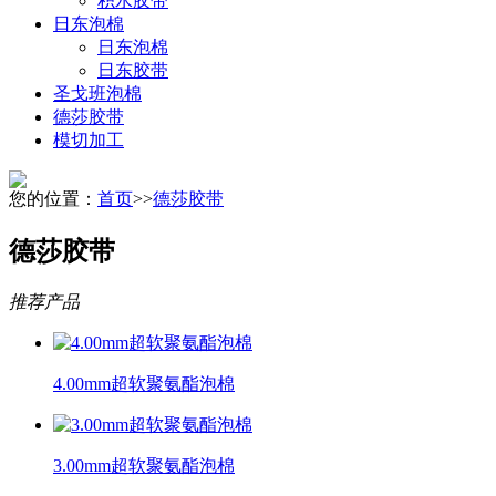
积水胶带
日东泡棉
日东泡棉
日东胶带
圣戈班泡棉
德莎胶带
模切加工
您的位置：
首页
>>
德莎胶带
德莎胶带
推荐产品
4.00mm超软聚氨酯泡棉
3.00mm超软聚氨酯泡棉