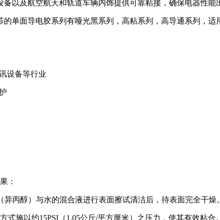
、电子设备以及航空航天和轨道车辆内饰提供可靠粘接，确保电器性
莎的单面导电胶系列有哑光黑系列，高粘系列，高导通系列，适用
讯设备等行业
护
效果：
PA（异丙醇）与水的混合液进行表面擦试清洁后，待表面完全干燥
施以约15PSI（1.05公斤/平方厘米）之压力，使其有效粘合