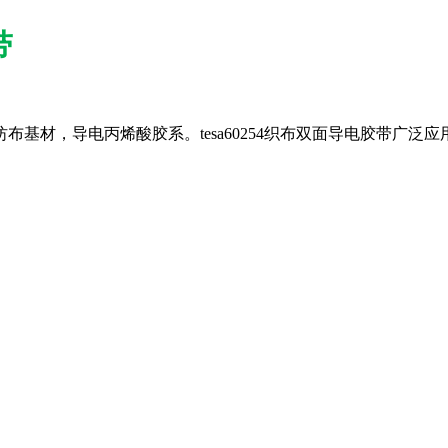
带
纺布基材，导电丙烯酸胶系。tesa60254织布双面导电胶带广