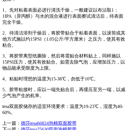
1、先对粘着表面必进行清洗干燥，一般建议以布沾取1：
1IPA（异丙醇）与水的混合液进行表面擦试清洁后，待表面
完全干燥。
2、待清洁溶剂干燥后，将胶带贴合于粘着表面，以滚筒或其
他方式施以约15PSI（1.05公斤/平方厘米）之压力，使其有效
粘合。
3、将胶带离型纸撕除，然后将需贴合材料贴上，同样施以
15PSI压力，使其有效贴合。如需去除气泡，应增加压力，以
物品能承受限度为上限。
4、粘贴时理想的温度为15-38℃，勿低于10℃。
5、胶带粘接时，应以一端先贴合后，再缓压至另一端，以减
少气泡产生的机率。
tesa双面胶储存的适宜环境要求：温度为19-23℃，湿度为40-
60%。
上一篇：
德莎tesa66824泡棉双面胶带
下一篇：
德莎tesa75630双面泡棉胶带