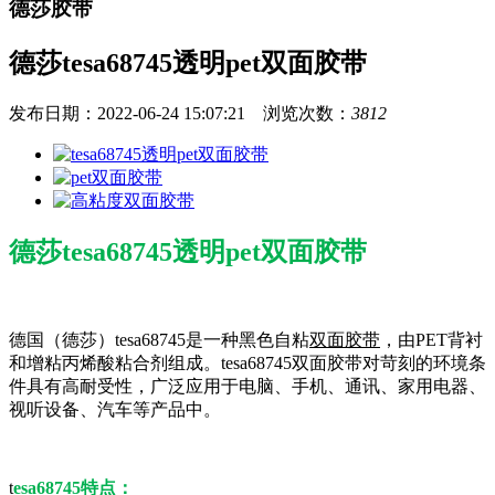
德莎胶带
德莎tesa68745透明pet双面胶带
发布日期：2022-06-24 15:07:21 浏览次数：
3812
德莎tesa68745透明pet双面胶带
德国（德莎）tesa68745是一种黑色自粘
双面胶带
，由PET背衬
和增粘丙烯酸粘合剂组成。tesa68745双面胶带对苛刻的环境条
件具有高耐受性，广泛应用于电脑、手机、通讯、家用电器、
视听设备、汽车等产品中。
t
esa68745特点：