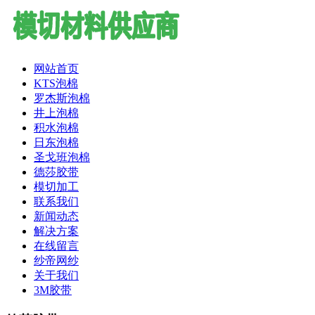
网站首页
KTS泡棉
罗杰斯泡棉
井上泡棉
积水泡棉
日东泡棉
圣戈班泡棉
德莎胶带
模切加工
联系我们
新闻动态
解决方案
在线留言
纱帝网纱
关于我们
3M胶带