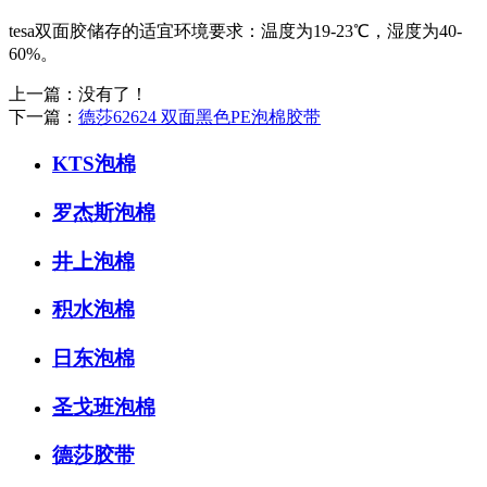
tesa双面胶储存的适宜环境要求：温度为19-23℃，湿度为40-
60%。
上一篇：没有了！
下一篇：
德莎62624 双面黑色PE泡棉胶带
KTS泡棉
罗杰斯泡棉
井上泡棉
积水泡棉
日东泡棉
圣戈班泡棉
德莎胶带