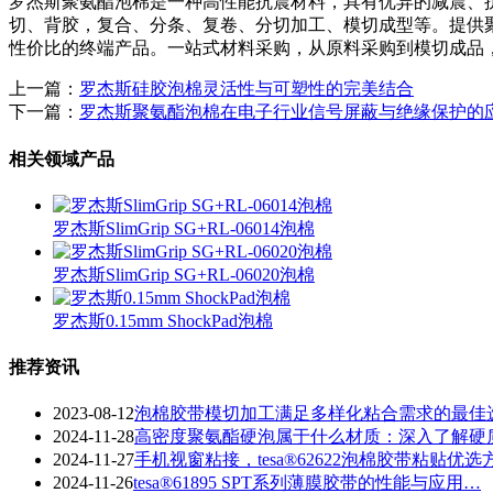
罗杰斯聚氨酯泡棉是一种高性能抗震材料，具有优异的减震、
切、背胶，复合、分条、复卷、分切加工、模切成型等。提供
性价比的终端产品。一站式材料采购，从原料采购到模切成品
上一篇：
罗杰斯硅胶泡棉灵活性与可塑性的完美结合
下一篇：
罗杰斯聚氨酯泡棉在电子行业信号屏蔽与绝缘保护的
相关领域产品
罗杰斯SlimGrip SG+RL-06014泡棉
罗杰斯SlimGrip SG+RL-06020泡棉
罗杰斯0.15mm ShockPad泡棉
推荐资讯
2023-08-12
泡棉胶带模切加工满足多样化粘合需求的最佳
2024-11-28
​高密度聚氨酯硬泡属于什么材质：深入了解硬
2024-11-27
手机视窗粘接，tesa®62622泡棉胶带粘贴优选
2024-11-26
tesa®61895 SPT系列薄膜胶带的性能与应用…