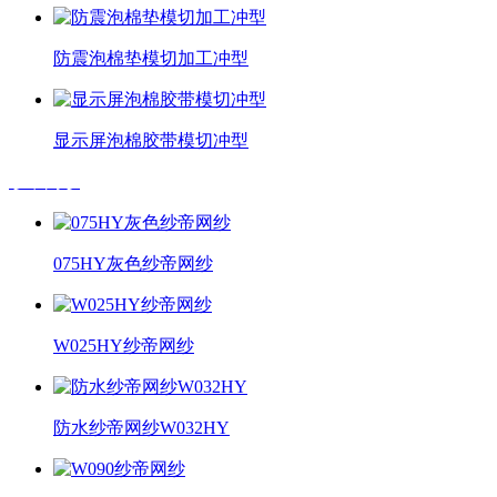
防震泡棉垫模切加工冲型
显示屏泡棉胶带模切冲型
纱帝网纱
075HY灰色纱帝网纱
W025HY纱帝网纱
防水纱帝网纱W032HY