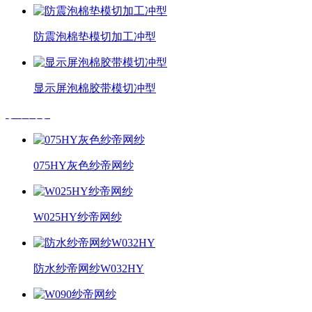
防震泡棉垫模切加工冲型
显示屏泡棉胶带模切冲型
纱帝网纱
075HY灰色纱帝网纱
W025HY纱帝网纱
防水纱帝网纱W032HY