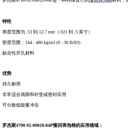
罗杰斯4790-92-09020-04P是一种特殊设计的
慢回弹泡棉
材料，
特性
厚度范围为 .53 到 12.7 mm（.021 到 .5 英寸）
密度范围：144 - 480 kg/m3 (9 - 30 lb/ft3)
贴合性开孔材料
优势
持久耐用
非常适合填隙和衬垫或密封应用
可分散低能量冲击
罗杰斯4790-92-09020-04P慢回弹泡棉的应用领域：