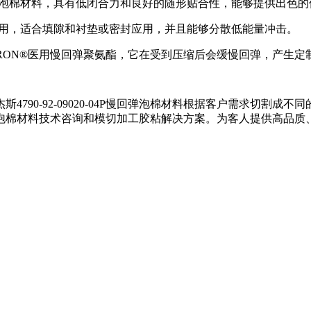
软慢回弹泡棉材料，具有低闭合力和良好的随形贴合性，能够提供出
棉持久耐用，适合填隙和衬垫或密封应用，并且能够分散低能量冲击。
ORON®医用慢回弹聚氨酯，它在受到压缩后会缓慢回弹，产生定
790-92-09020-04P慢回弹泡棉材料根据客户需求切割
泡棉材料技术咨询和模切加工胶粘解决方案。为客人提供高品质