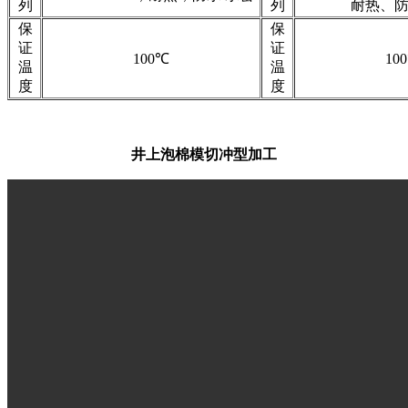
列
列
耐热、防
保
保
证
证
100℃
10
温
温
度
度
井上泡棉模切冲型加工