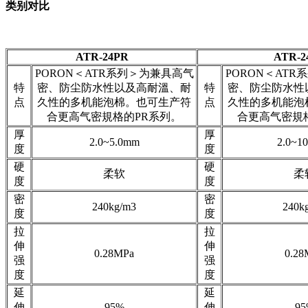
类别对比
ATR-24PR
ATR-2
PORON＜ATR系列＞为兼具高气
PORON＜AT
特
密、防尘防水性以及高耐溫、耐
特
密、防尘防水性
点
久性的多机能泡棉。也可生产符
点
久性的多机能泡
合更高气密規格的PR系列。
合更高气密規
厚
厚
2.0~5.0mm
2.0~1
度
度
硬
硬
柔软
柔
度
度
密
密
240kg/m3
240k
度
度
拉
拉
伸
伸
0.28MPa
0.28
强
强
度
度
延
延
伸
95%
伸
95