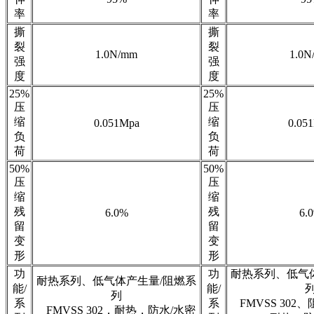
率
率
撕
撕
裂
裂
1.0N/mm
1.0N
强
强
度
度
25%
25%
压
压
缩
缩
0.051Mpa
0.05
负
负
荷
荷
50%
50%
压
压
缩
缩
残
残
6.0%
6.
留
留
变
变
形
形
功
功
耐热系列、低气
耐热系列、低气体产生量/阻燃系
能/
能/
列
系
系
FMVSS 302
FMVSS 302，耐热，防水/水密