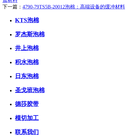
震材料
下一篇：
4790-79TS5B-20012泡棉：高端设备的缓冲材料
KTS泡棉
罗杰斯泡棉
井上泡棉
积水泡棉
日东泡棉
圣戈班泡棉
德莎胶带
模切加工
联系我们