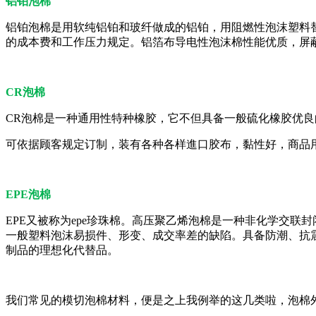
铝铂泡棉
铝铂泡棉是用软纯铝铂和玻纤做成的铝铂，用阻燃性泡沫塑料替代
的成本费和工作压力规定。铝箔布导电性泡沫棉性能优质，屏蔽
CR泡棉
CR泡棉是一种通用性特种橡胶，它不但具备一般硫化橡胶优
可依据顾客规定订制，装有各种各样進口胶布，黏性好，商品
EPE泡棉
EPE又被称为epe珍珠棉。高压聚乙烯泡棉是一种非化学交
一般塑料泡沫易损件、形变、成交率差的缺陷。具备防潮、抗
制品的理想化代替品。
我们常见的模切泡棉材料，便是之上我例举的这几类啦，泡棉