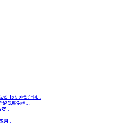
选择_模切冲型定制…
质聚氨酯泡棉…
方案…
接应用…