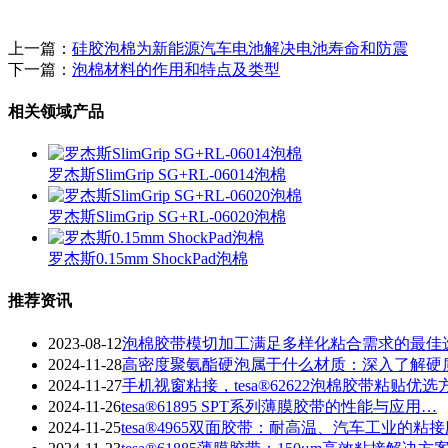
上一篇：
硅胶泡棉为新能源汽车电池解决电池寿命和防震
下一篇：
泡棉材料的作用和特点及类型
相关领域产品
罗杰斯SlimGrip SG+RL-06014泡棉
罗杰斯SlimGrip SG+RL-06020泡棉
罗杰斯0.15mm ShockPad泡棉
推荐资讯
2023-08-12
泡棉胶带模切加工满足多样化粘合需求的最佳
2024-11-28
​高密度聚氨酯硬泡属于什么材质：深入了解硬
2024-11-27
手机视窗粘接，tesa®62622泡棉胶带粘贴优选
2024-11-26
tesa®61895 SPT系列薄膜胶带的性能与应用…
2024-11-25
tesa®4965双面胶带：耐高温、汽车工业的粘