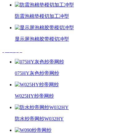
防震泡棉垫模切加工冲型
显示屏泡棉胶带模切冲型
纱帝网纱
075HY灰色纱帝网纱
W025HY纱帝网纱
防水纱帝网纱W032HY