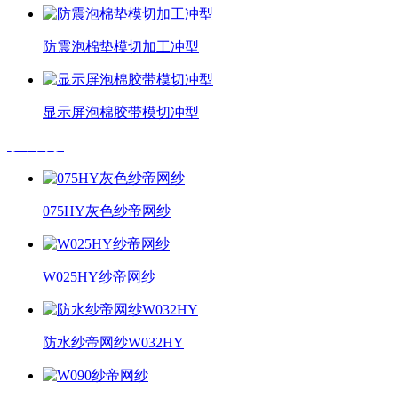
防震泡棉垫模切加工冲型
显示屏泡棉胶带模切冲型
纱帝网纱
075HY灰色纱帝网纱
W025HY纱帝网纱
防水纱帝网纱W032HY