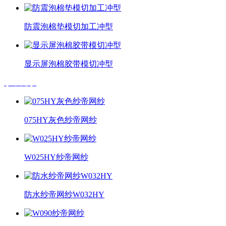
防震泡棉垫模切加工冲型
显示屏泡棉胶带模切冲型
纱帝网纱
075HY灰色纱帝网纱
W025HY纱帝网纱
防水纱帝网纱W032HY