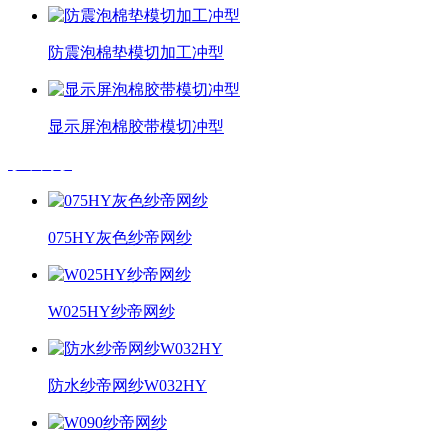
防震泡棉垫模切加工冲型
显示屏泡棉胶带模切冲型
纱帝网纱
075HY灰色纱帝网纱
W025HY纱帝网纱
防水纱帝网纱W032HY