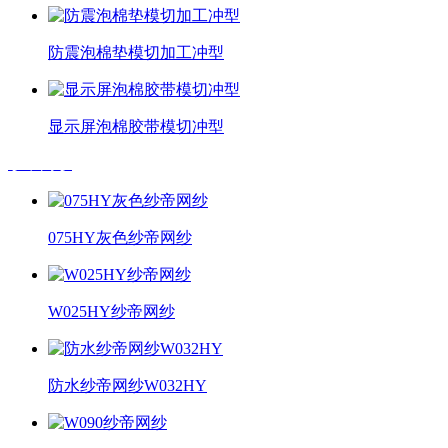
防震泡棉垫模切加工冲型
显示屏泡棉胶带模切冲型
纱帝网纱
075HY灰色纱帝网纱
W025HY纱帝网纱
防水纱帝网纱W032HY