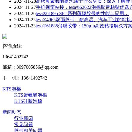
2024-11-28
​高密度聚氨酯硬泡属于什么材质：深入了解硬
2024-11-27
手机视窗粘接，tesa®62622泡棉胶带粘贴优选
2024-11-26
tesa®61895 SPT系列薄膜胶带的性能与应用…
2024-11-25
tesa®4965双面胶带：耐高温、汽车工业的粘
2024-11-23
​tesa®61885薄膜胶带：150μm高效粘接解决方
咨询热线:
13641492742
邮箱：3097005856@qq.com‬
手 机：13641492742
KTS泡棉
KTS聚氨酯泡棉
KTS硅胶泡棉
新闻动态
行业新闻
常见问题
胶带相关问题