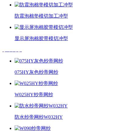
防震泡棉垫模切加工冲型
显示屏泡棉胶带模切冲型
纱帝网纱
075HY灰色纱帝网纱
W025HY纱帝网纱
防水纱帝网纱W032HY