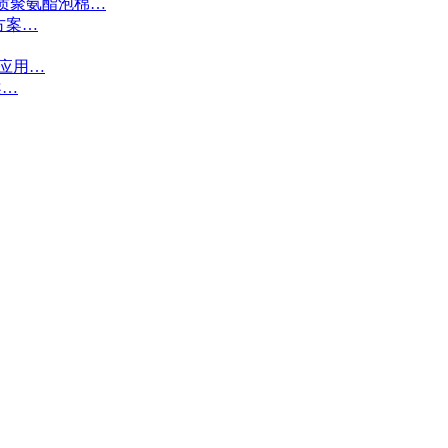
质聚氨酯泡棉…
方案…
接应用…
案…