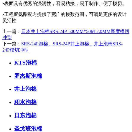
•表面具有优秀的浸润性，容易粘接，易于制作、便于模切。
•工程聚氨酯配方提供了宽广的模数范围，可满足更多的设计
灵活性
上一篇：
日本井上泡棉SRS-24P-500MM*50M-2.0MM厚度模切
冲型
下一篇：
SRS-24P泡棉、SRS-24P井上泡棉、井上泡棉SRS-
24P模切冲型
KTS泡棉
罗杰斯泡棉
井上泡棉
积水泡棉
日东泡棉
圣戈班泡棉