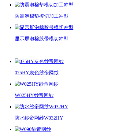
防震泡棉垫模切加工冲型
显示屏泡棉胶带模切冲型
纱帝网纱
075HY灰色纱帝网纱
W025HY纱帝网纱
防水纱帝网纱W032HY