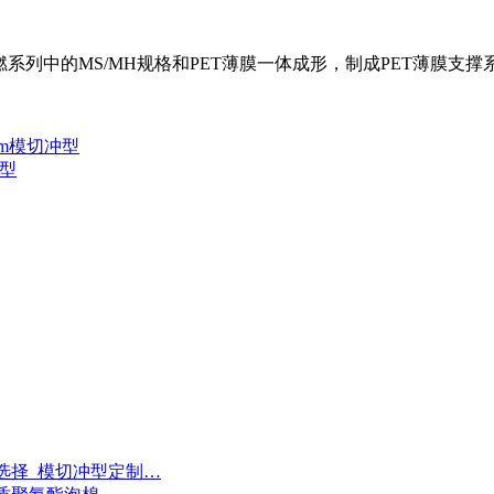
燃系列中的MS/MH规格和PET薄膜一体成形，制成PET薄膜支
0mm模切冲型
冲型
选择_模切冲型定制…