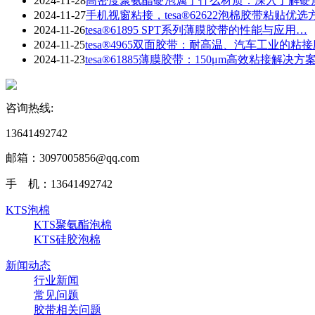
2024-11-28
​高密度聚氨酯硬泡属于什么材质：深入了解硬
2024-11-27
手机视窗粘接，tesa®62622泡棉胶带粘贴优选
2024-11-26
tesa®61895 SPT系列薄膜胶带的性能与应用…
2024-11-25
tesa®4965双面胶带：耐高温、汽车工业的粘
2024-11-23
​tesa®61885薄膜胶带：150μm高效粘接解决方
咨询热线:
13641492742
邮箱：3097005856@qq.com‬
手 机：13641492742
KTS泡棉
KTS聚氨酯泡棉
KTS硅胶泡棉
新闻动态
行业新闻
常见问题
胶带相关问题