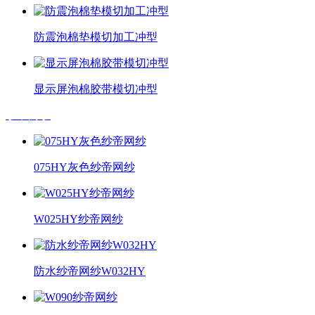
防震泡棉垫模切加工冲型
显示屏泡棉胶带模切冲型
纱帝网纱
075HY灰色纱帝网纱
W025HY纱帝网纱
防水纱帝网纱W032HY