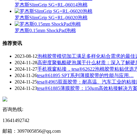
罗杰斯SlimGrip SG+RL-06014泡棉
罗杰斯SlimGrip SG+RL-06020泡棉
罗杰斯0.15mm ShockPad泡棉
推荐资讯
2023-08-12
泡棉胶带模切加工满足多样化粘合需求的最佳
2024-11-28
​高密度聚氨酯硬泡属于什么材质：深入了解硬
2024-11-27
手机视窗粘接，tesa®62622泡棉胶带粘贴优选
2024-11-26
tesa®61895 SPT系列薄膜胶带的性能与应用…
2024-11-25
tesa®4965双面胶带：耐高温、汽车工业的粘
2024-11-23
​tesa®61885薄膜胶带：150μm高效粘接解决方
咨询热线:
13641492742
邮箱：3097005856@qq.com‬