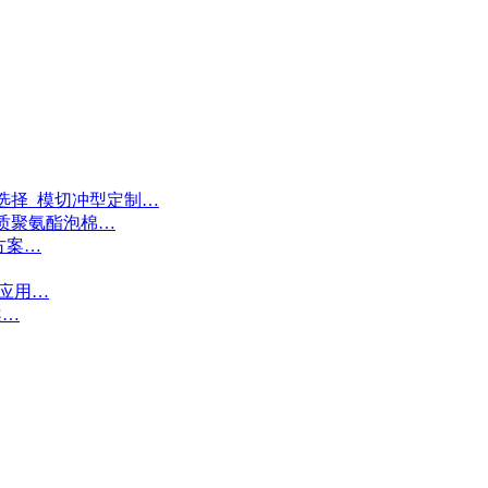
选择_模切冲型定制…
质聚氨酯泡棉…
方案…
接应用…
案…