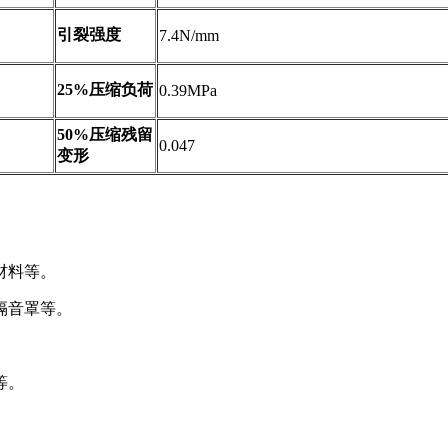
引裂强度
7.4N/mm
25%压缩负荷
0.39MPa
50%压缩残留
0.047
变形
材料等。
隔音罩等。
。
等。