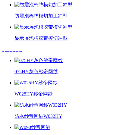
防震泡棉垫模切加工冲型
显示屏泡棉胶带模切冲型
纱帝网纱
075HY灰色纱帝网纱
W025HY纱帝网纱
防水纱帝网纱W032HY