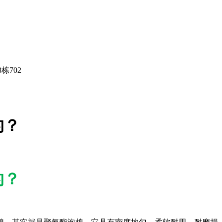
栋702
的？
的？