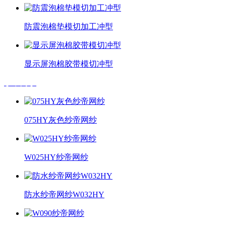
防震泡棉垫模切加工冲型
显示屏泡棉胶带模切冲型
纱帝网纱
075HY灰色纱帝网纱
W025HY纱帝网纱
防水纱帝网纱W032HY