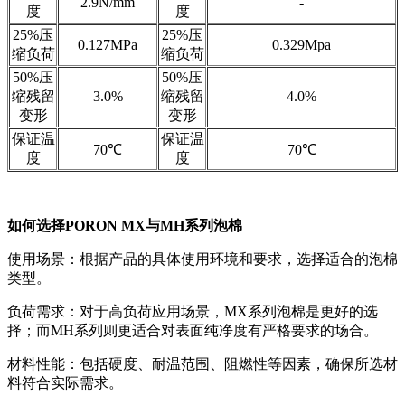
2.9N/mm
-
度
度
25%压
25%压
0.127MPa
0.329Mpa
缩负荷
缩负荷
50%压
50%压
缩残留
3.0%
缩残留
4.0%
变形
变形
保证温
保证温
70℃
70℃
度
度
如何选择PORON MX与MH系列泡棉
使用场景：根据产品的具体使用环境和要求，选择适合的泡棉
类型。
负荷需求：对于高负荷应用场景，MX系列泡棉是更好的选
择；而MH系列则更适合对表面纯净度有严格要求的场合。
材料性能：包括硬度、耐温范围、阻燃性等因素，确保所选材
料符合实际需求。