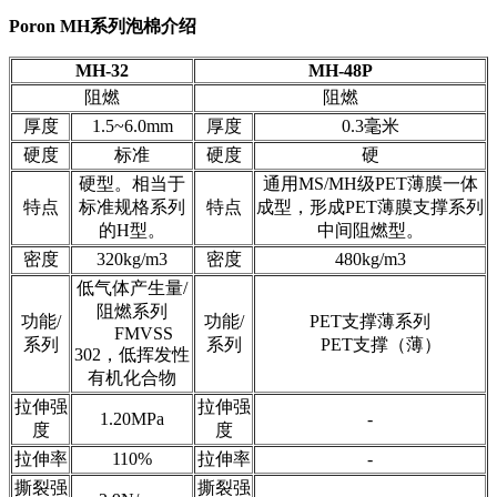
Poron MH系列泡棉介绍
MH-32
MH-48P
阻燃
阻燃
厚度
1.5~6.0mm
厚度
0.3毫米
硬度
标准
硬度
硬
硬型。相当于
通用MS/MH级PET薄膜一体
特点
标准规格系列
特点
成型，形成PET薄膜支撑系列
的H型。
中间阻燃型。
密度
320kg/m3
密度
480kg/m3
低气体产生量/
阻燃系列
功能/
功能/
PET支撑薄系列
FMVSS
系列
系列
PET支撑（薄）
302，低挥发性
有机化合物
拉伸强
拉伸强
1.20MPa
-
度
度
拉伸率
110%
拉伸率
-
撕裂强
撕裂强