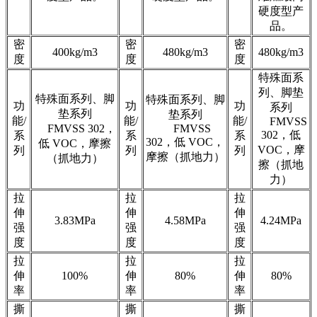
硬度型产
品。
密
密
密
400kg/m3
480kg/m3
480kg/m3
度
度
度
特殊面系
列、脚垫
特殊面系列、脚
特殊面系列、脚
功
功
功
系列
垫系列
垫系列
能/
能/
能/
FMVSS
FMVSS 302，
FMVSS
302，低
系
系
系
302，低 VOC，
低 VOC，摩擦
VOC，摩
列
列
列
摩擦（抓地力）
（抓地力）
擦（抓地
力）
拉
拉
拉
伸
伸
伸
3.83MPa
4.58MPa
4.24MPa
强
强
强
度
度
度
拉
拉
拉
伸
100%
伸
80%
伸
80%
率
率
率
撕
撕
撕