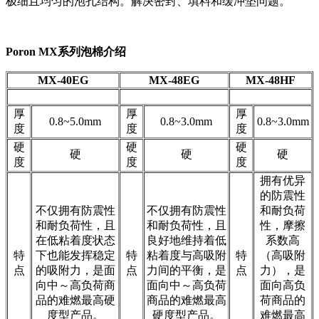
极细且均匀的泡孔结构。解决密封、填料和缓冲垫问题。
Poron MX系列泡棉介绍
MX-40EG
MX-48EG
MX-48HF
厚
厚
厚
0.8~5.0mm
0.8~3.0mm
0.8~3.0mm
度
度
度
硬
硬
硬
硬
硬
硬
度
度
度
拥有优异
的防震性
不仅拥有防震性
不仅拥有防震性
和耐负荷
和耐负荷性，且
和耐负荷性，且
性，摩擦
在低粘着度状态
良好地维持着低
系数高
特
下也能发挥稳定
特
粘着度与高吸附
特
（高吸附
点
的吸附力，是面
点
力间的平衡，是
点
力），是
向中～高负荷商
面向中～高负荷
面向高负
品的难燃最高硬
商品的难燃最高
荷商品的
度型产品。
硬度型产品。
难燃最高