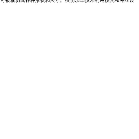
，可被裁切成各种形状和尺寸。模切加工技术利用模具和冲压设