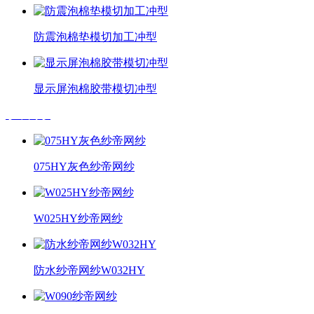
防震泡棉垫模切加工冲型
显示屏泡棉胶带模切冲型
纱帝网纱
075HY灰色纱帝网纱
W025HY纱帝网纱
防水纱帝网纱W032HY