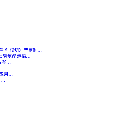
选择_模切冲型定制…
质聚氨酯泡棉…
方案…
接应用…
案…