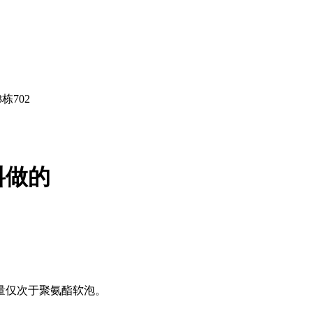
栋702
料做的
量仅次于聚氨酯软泡。