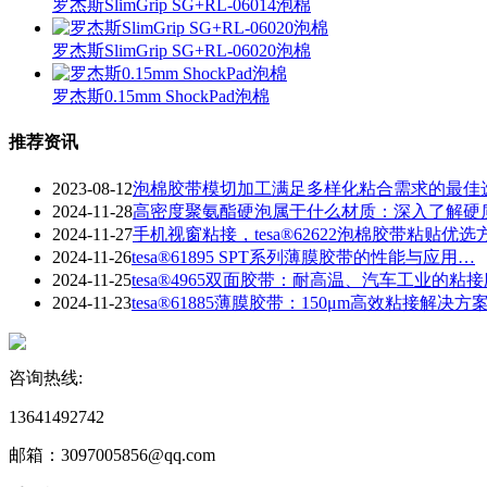
罗杰斯SlimGrip SG+RL-06014泡棉
罗杰斯SlimGrip SG+RL-06020泡棉
罗杰斯0.15mm ShockPad泡棉
推荐资讯
2023-08-12
泡棉胶带模切加工满足多样化粘合需求的最佳
2024-11-28
​高密度聚氨酯硬泡属于什么材质：深入了解硬
2024-11-27
手机视窗粘接，tesa®62622泡棉胶带粘贴优选
2024-11-26
tesa®61895 SPT系列薄膜胶带的性能与应用…
2024-11-25
tesa®4965双面胶带：耐高温、汽车工业的粘
2024-11-23
​tesa®61885薄膜胶带：150μm高效粘接解决方
咨询热线:
13641492742
邮箱：3097005856@qq.com‬