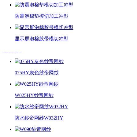
防震泡棉垫模切加工冲型
显示屏泡棉胶带模切冲型
纱帝网纱
075HY灰色纱帝网纱
W025HY纱帝网纱
防水纱帝网纱W032HY