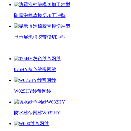
防震泡棉垫模切加工冲型
显示屏泡棉胶带模切冲型
纱帝网纱
075HY灰色纱帝网纱
W025HY纱帝网纱
防水纱帝网纱W032HY