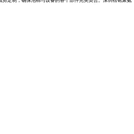
裁剪定制，确保泡棉与设备的各个部件完美契合。深圳楷铭聚氨