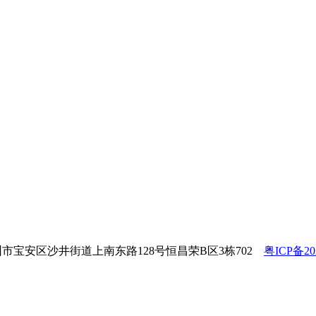
东省深圳市宝安区沙井街道上南东路128号恒昌荣B区3栋702
粤ICP备202