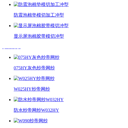
防震泡棉垫模切加工冲型
显示屏泡棉胶带模切冲型
纱帝网纱
075HY灰色纱帝网纱
W025HY纱帝网纱
防水纱帝网纱W032HY