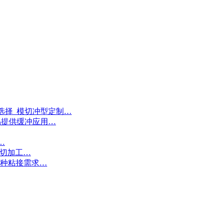
选择_模切冲型定制…
品提供缓冲应用…
…
模切加工…
各种粘接需求…