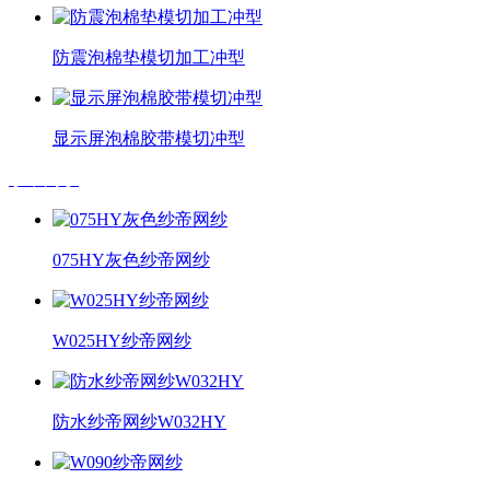
防震泡棉垫模切加工冲型
显示屏泡棉胶带模切冲型
纱帝网纱
075HY灰色纱帝网纱
W025HY纱帝网纱
防水纱帝网纱W032HY