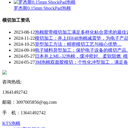
罗杰斯0.15mm ShockPad泡棉
模切加工资讯
2023-08-12
泡棉胶带模切加工满足多样化粘合需求的最佳
2024-11-22
​模切加工：井上HH48泡棉减震垫，为电子产
2024-10-25
​异型加工方法：精密模切工艺与核心优势…
2024-09-10
​电子辅料异型加工：保护电子设备的模切产品
2024-05-27
日本井上ML-32泡棉，缓冲密封、柔软阻燃_
2024-05-27
3M泡棉双面胶模切：个性化冲型加工，满足
咨询热线:
13641492742
邮箱：3097005856@qq.com‬
手 机：13641492742
KTS泡棉