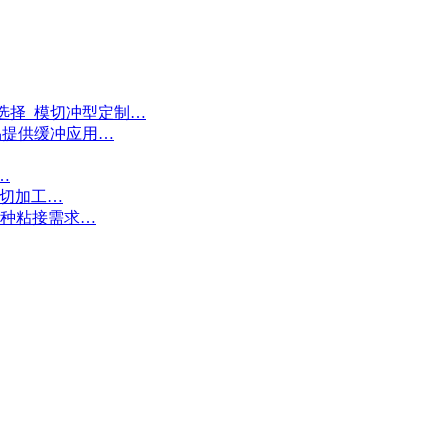
选择_模切冲型定制…
品提供缓冲应用…
…
模切加工…
各种粘接需求…