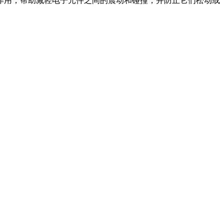
作用，帮助减轻电子元件之间的震动和碰撞，并防止它们松动或