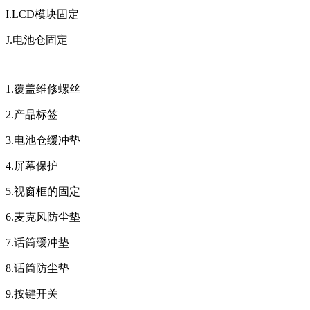
I.LCD模块固定
J.电池仓固定
1.覆盖维修螺丝
2.产品标签
3.电池仓缓冲垫
4.屏幕保护
5.视窗框的固定
6.麦克风防尘垫
7.话筒缓冲垫
8.话筒防尘垫
9.按键开关