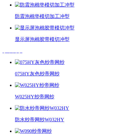
防震泡棉垫模切加工冲型
显示屏泡棉胶带模切冲型
纱帝网纱
075HY灰色纱帝网纱
W025HY纱帝网纱
防水纱帝网纱W032HY