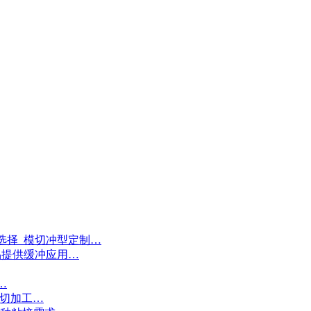
选择_模切冲型定制…
品提供缓冲应用…
…
模切加工…