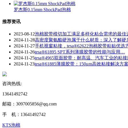
罗杰斯0.15mm ShockPad泡棉
推荐资讯
2023-08-12
泡棉胶带模切加工满足多样化粘合需求的最佳
2024-11-28
​高密度聚氨酯硬泡属于什么材质：深入了解硬
2024-11-27
手机视窗粘接，tesa®62622泡棉胶带粘贴优选
2024-11-26
tesa®61895 SPT系列薄膜胶带的性能与应用…
2024-11-25
tesa®4965双面胶带：耐高温、汽车工业的粘
2024-11-23
​tesa®61885薄膜胶带：150μm高效粘接解决方
咨询热线:
13641492742
邮箱：3097005856@qq.com‬
手 机：13641492742
KTS泡棉