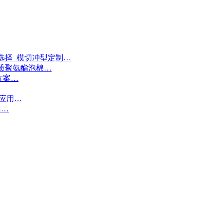
选择_模切冲型定制…
质聚氨酯泡棉…
方案…
接应用…
案…