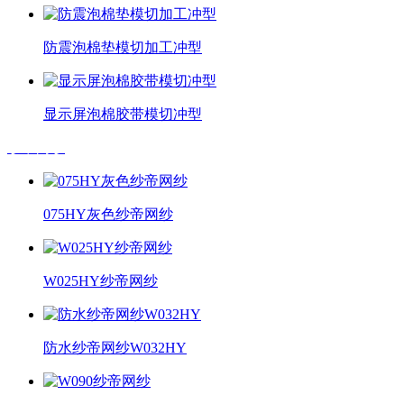
防震泡棉垫模切加工冲型
显示屏泡棉胶带模切冲型
纱帝网纱
075HY灰色纱帝网纱
W025HY纱帝网纱
防水纱帝网纱W032HY