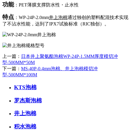
功能
：PET薄膜支撑防水性・止水性
特点
：WP-24P-2.0mm
井上泡棉
通过独创的塑料配混技术实现
了不沾水性能，达到了IPX7试验标准（RIC独创）。
上一篇：
日本井上聚氨酯泡棉WP-24P-1.5MM厚度模切冲
型-500MM*50M
下一篇：
MS-40P-0.4mm泡棉、井上泡棉模切冲
型-500MM*100M
KTS泡棉
罗杰斯泡棉
井上泡棉
积水泡棉