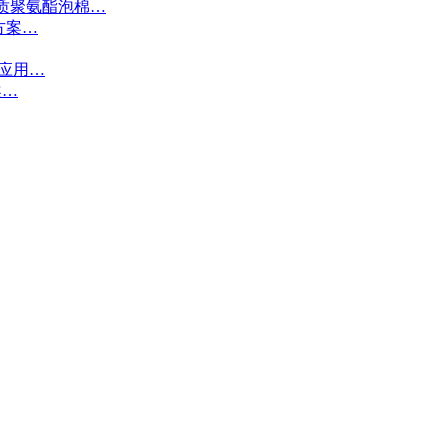
质聚氨酯泡棉…
方案…
接应用…
案…