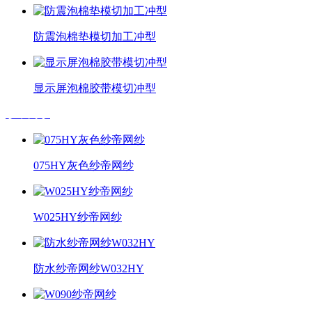
防震泡棉垫模切加工冲型
显示屏泡棉胶带模切冲型
纱帝网纱
075HY灰色纱帝网纱
W025HY纱帝网纱
防水纱帝网纱W032HY