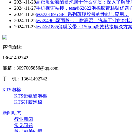
2024-11-28
​高密度聚氨酯硬泡属于什么材质：深入了解硬
2024-11-27
手机视窗粘接，tesa®62622泡棉胶带粘贴优选
2024-11-26
tesa®61895 SPT系列薄膜胶带的性能与应用…
2024-11-25
tesa®4965双面胶带：耐高温、汽车工业的粘
2024-11-23
​tesa®61885薄膜胶带：150μm高效粘接解决方
咨询热线:
13641492742
邮箱：3097005856@qq.com‬
手 机：13641492742
KTS泡棉
KTS聚氨酯泡棉
KTS硅胶泡棉
新闻动态
行业新闻
常见问题
胶带相关问题