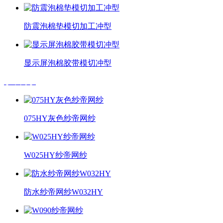
防震泡棉垫模切加工冲型
显示屏泡棉胶带模切冲型
纱帝网纱
075HY灰色纱帝网纱
W025HY纱帝网纱
防水纱帝网纱W032HY