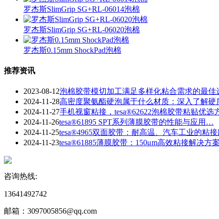
罗杰斯SlimGrip SG+RL-06014泡棉
罗杰斯SlimGrip SG+RL-06020泡棉
罗杰斯0.15mm ShockPad泡棉
推荐资讯
2023-08-12
泡棉胶带模切加工满足多样化粘合需求的最佳
2024-11-28
​高密度聚氨酯硬泡属于什么材质：深入了解硬
2024-11-27
手机视窗粘接，tesa®62622泡棉胶带粘贴优选
2024-11-26
tesa®61895 SPT系列薄膜胶带的性能与应用…
2024-11-25
tesa®4965双面胶带：耐高温、汽车工业的粘
2024-11-23
​tesa®61885薄膜胶带：150μm高效粘接解决方
咨询热线:
13641492742
邮箱：3097005856@qq.com‬