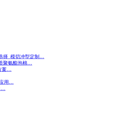
选择_模切冲型定制…
质聚氨酯泡棉…
方案…
接应用…
案…