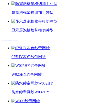
防震泡棉垫模切加工冲型
显示屏泡棉胶带模切冲型
纱帝网纱
075HY灰色纱帝网纱
W025HY纱帝网纱
防水纱帝网纱W032HY