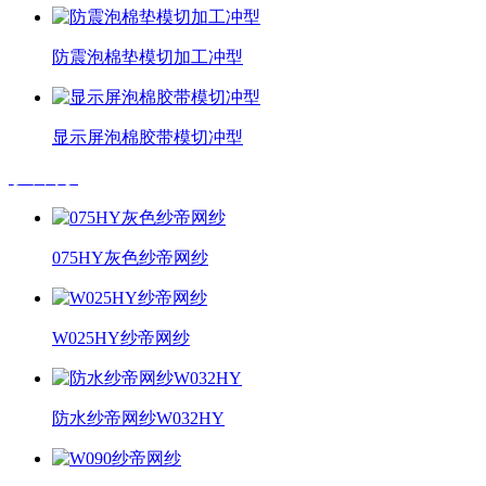
防震泡棉垫模切加工冲型
显示屏泡棉胶带模切冲型
纱帝网纱
075HY灰色纱帝网纱
W025HY纱帝网纱
防水纱帝网纱W032HY