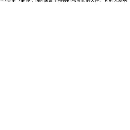
乎不会留下痕迹，同时保证了粘接的强度和耐久性。它的无基材