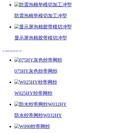
防震泡棉垫模切加工冲型
显示屏泡棉胶带模切冲型
纱帝网纱
075HY灰色纱帝网纱
W025HY纱帝网纱
防水纱帝网纱W032HY