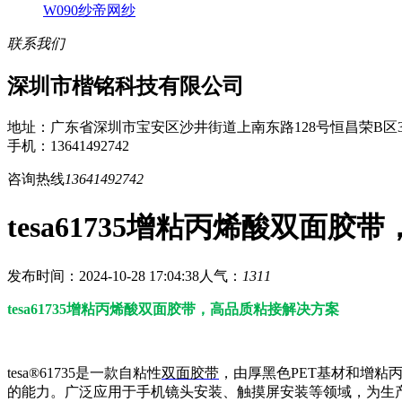
W090纱帝网纱
联系我们
深圳市楷铭科技有限公司
地址：广东省深圳市宝安区沙井街道上南东路128号恒昌荣B区3
手机：13641492742
咨询热线
13641492742
tesa61735增粘丙烯酸双面
发布时间：2024-10-28 17:04:38
人气：
1311
tesa61735增粘丙烯酸双面胶带，高品质粘接解决方案
tesa®61735是一款自粘性
双面胶带
，由厚黑色PET基材和增粘
的能力。广泛应用于手机镜头安装、触摸屏安装等领域，为生