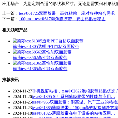
应用场合，为您定制合适的形状和尺寸。无论您需要何种形状
上一篇：
tesa®61725双面胶带：高效粘贴，应对各种粘合需求
下一篇：
100µm，tesa®61760薄膜胶带，双面粘贴更稳固
相关领域产品
德莎tesa61305透明PET自粘双面胶带
德莎tesa68562高性能双面胶带
德莎tesa61365高性能双面胶带
推荐资讯
2024-11-27
手机视窗粘接，tesa®62622泡棉胶带粘贴优选
2024-11-26
tesa®61895 SPT系列薄膜胶带的性能与应用…
2024-11-25
tesa®4965双面胶带：耐高温、汽车工业的粘
2024-11-23
​tesa®61885薄膜胶带：150μm高效粘接解决方
2024-11-18
tesa®61825薄膜胶带在电子设备的粘接应用…