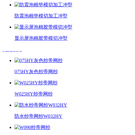
防震泡棉垫模切加工冲型
显示屏泡棉胶带模切冲型
纱帝网纱
075HY灰色纱帝网纱
W025HY纱帝网纱
防水纱帝网纱W032HY