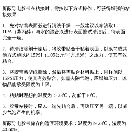
屏蔽导电胶带在粘接时，需按以下方式操作，可获得增强的粘
接效果：
1、先对粘着表面必进行清洗干燥，一般建议以布沾取1：
1IPA（异丙醇）与水的混合液进行表面擦试清洁后，待表面
完全干燥。
2、待清洁溶剂干燥后，将胶带贴合于粘着表面，以滚筒或其
他方式施以约15PSI（1.05公斤/平方厘米）之压力，使其有效
粘合。
3、将胶带离型纸撕除，然后将需贴合材料贴上，同样施以
15PSI压力，使其有效贴合。如需去除气泡，应增加压力，以
物品能承受限度为上限。
4、粘贴时理想的温度为15-38℃，勿低于10℃。
5、胶带粘接时，应以一端先贴合后，再缓压至另一端，以减
少气泡产生的机率。
屏蔽导电胶带储存的适宜环境要求：温度为19-23℃，湿度为
40-60%。