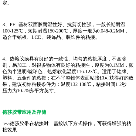
定。
3、PET基材双面胶耐温性好、抗剪切性强，一般长期耐温
100-125℃，短期耐温150-200℃，厚度一般为0.048-0.2MM，
适合于铭板、LCD、装饰品、装饰件的粘接。
4、热熔胶膜具有良好的一致性、均匀的粘接厚度，不含溶
剂，易加工，对很多物体有良好的粘接性，厚度为0.1MM，颜
色为半透明/琥珀色，热熔软化温度116-123℃。适用于铭牌、
塑料、五金件的粘接；在不平整物体表面粘接也可获得好的效
果，建议初始粘接条件为：温度132-138℃，粘接时间1-2秒，
压力为10-20磅/平方英寸。
德莎胶带应用及存
储
tesa德莎胶带在粘接时，需按以下方式操作，可获得增强的粘
接效果