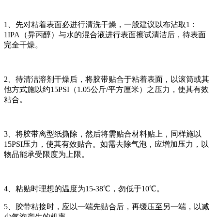
1、先对粘着表面必进行清洗干燥，一般建议以布沾取1：
1IPA（异丙醇）与水的混合液进行表面擦试清洁后，待表面
完全干燥。
2、待清洁溶剂干燥后，将胶带贴合于粘着表面，以滚筒或其
他方式施以约15PSI（1.05公斤/平方厘米）之压力，使其有效
粘合。
3、将胶带离型纸撕除，然后将需贴合材料贴上，同样施以
15PSI压力，使其有效贴合。如需去除气泡，应增加压力，以
物品能承受限度为上限。
4、粘贴时理想的温度为15-38℃，勿低于10℃。
5、胶带粘接时，应以一端先贴合后，再缓压至另一端，以减
少气泡产生的机率。