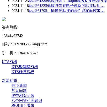
2024-11-23
​tesa®61885薄膜胶带：150μm高效粘接解决方
2024-11-18
tesa®61825薄膜胶带在电子设备的粘接应用…
2024-11-15
tesa®61795：触摸屏粘接的高性能双面胶带…
咨询热线:
13641492742
邮箱：3097005856@qq.com‬
手 机：13641492742
KTS泡棉
KTS聚氨酯泡棉
KTS硅胶泡棉
新闻动态
行业新闻
常见问题
胶带相关问题
纱帝网纱相关知识
模切加工资讯