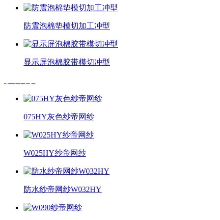
防震泡棉垫模切加工冲型
显示屏泡棉胶带模切冲型
纱帝网纱
075HY灰色纱帝网纱
W025HY纱帝网纱
防水纱帝网纱W032HY