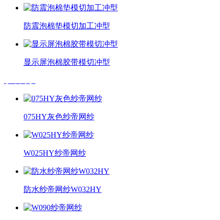
防震泡棉垫模切加工冲型
显示屏泡棉胶带模切冲型
纱帝网纱
075HY灰色纱帝网纱
W025HY纱帝网纱
防水纱帝网纱W032HY