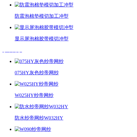
防震泡棉垫模切加工冲型
显示屏泡棉胶带模切冲型
纱帝网纱
075HY灰色纱帝网纱
W025HY纱帝网纱
防水纱帝网纱W032HY