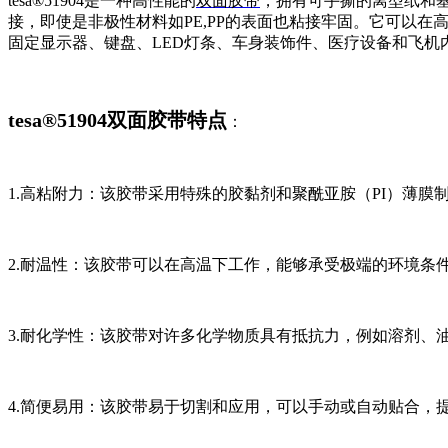
tesa®51904是一种高性能的
双面胶带
，拥有可手撕的离型纸和
接，即使是非极性材料如PE,PP的表面也粘接牢固。它可以在高
固定显示器、键盘、LED灯条、车身装饰件、医疗设备和飞机
tesa®51904双面胶带特点
：
1.高粘附力：该胶带采用特殊的胶黏剂和聚酰亚胺（PI）薄
2.耐温性：该胶带可以在高温下工作，能够承受极端的环境条件。
3.耐化学性：该胶带对许多化学物质具有抵抗力，例如溶剂、
4.简便易用：该胶带易于切割和应用，可以手动或自动贴合，