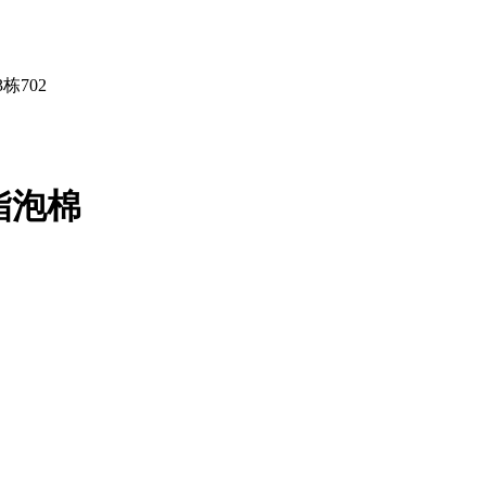
栋702
氨酯泡棉