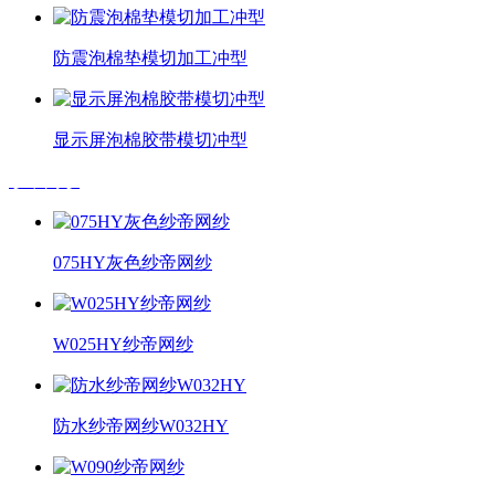
防震泡棉垫模切加工冲型
显示屏泡棉胶带模切冲型
纱帝网纱
075HY灰色纱帝网纱
W025HY纱帝网纱
防水纱帝网纱W032HY