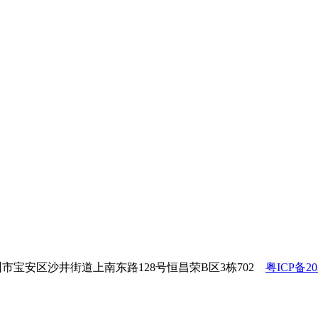
东省深圳市宝安区沙井街道上南东路128号恒昌荣B区3栋702
粤ICP备202