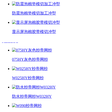
防震泡棉垫模切加工冲型
显示屏泡棉胶带模切冲型
纱帝网纱
075HY灰色纱帝网纱
W025HY纱帝网纱
防水纱帝网纱W032HY