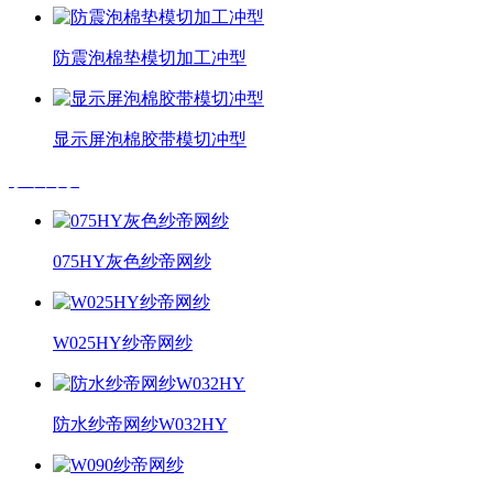
防震泡棉垫模切加工冲型
显示屏泡棉胶带模切冲型
纱帝网纱
075HY灰色纱帝网纱
W025HY纱帝网纱
防水纱帝网纱W032HY